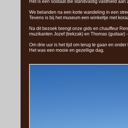
Het is een soldaat die standvastig vasthield aan
We belanden na een korte wandeling in een str
Tevens is bij het museum een winkeltje met koraa
Na dit bezoek brengt onze gids en chauffeur Rene
muzikanten Jozef (trekzak) en Thomas (guitaar) -
Om drie uur is het tijd om terug te gaan en onde
Het was een mooie en gezellige dag.