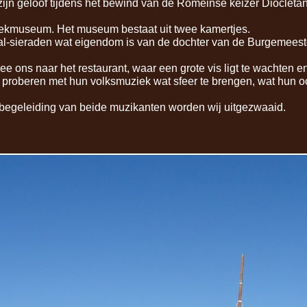
 zijn geloof tijdens het bewind van de Romeinse keizer Diocletan
eekmuseum. Het museum bestaat uit twee kamertjes.
l-
sieraden wat eigendom is van de dochter van de Burgemeester
e ons naar het restaurant, waar een grote vis ligt te wachten e
proberen met hun volksmuziek wat sfeer te brengen, wat hun oo
r begeleiding van beide muzikanten worden wij uitgezwaaid.