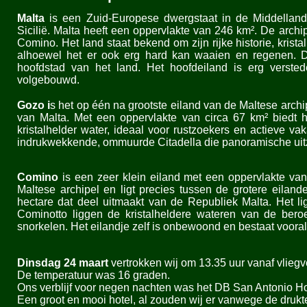
Malta
is een Zuid-
Europese dwergstaat in de Middellan
Sicilië. Malta heeft een oppervlakte van 246 km². De archi
Comino. Het land staat bekend om zijn rijke historie, kris
alhoewel het er ook erg hard kan waaien en regenen. D
hoofdstad van het land. Het hoofdeiland is erg verstede
volgebouwd.
Gozo i
s het op één na grootste eiland van de Maltese archip
van Malta. Met een oppervlakte van circa 67 km² biedt h
kristalhelder water, ideaal voor rustzoekers en actieve va
indrukwekkende, ommuurde Citadella die panoramische uitzi
Comino
is een zeer klein eiland met een oppervlakte van 
Maltese archipel en ligt precies tussen de grotere eilan
hectare dat deel uitmaakt van de Republiek Malta. Het l
Cominotto liggen de kristalheldere wateren van de be
snorkelen. Het eilandje zelf is onbewoond en bestaat vooral u
Dinsdag 24 maart
vertrokken wij om 13.35 uur vanaf vlie
De temperatuur was 16 graden.
Ons verblijf voor negen nachten was het DB San Antonio Ho
Een groot en mooi hotel, al zouden wij er vanwege de drukte 