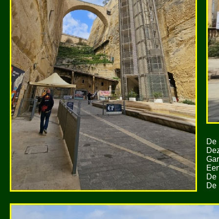
De 
Dez
Gar
Een
De 
De 