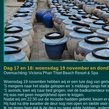
Dag 17 en 18: woensdag 19 november en dond
Overnachting: Victoria Phan Thiet Beach Resort & Spa
Woensdag 19 november hebben wij er een luie dag van gem
'S morgens naar het stadje gelopen en 's middags langs het 
'S avonds, toen wij naar bed gingen, viel de badkamerdeur in 
Hij was met geen mogelijkheid open te krijgen.
Nadat wij om 22.50 uur de receptie hadden gebeld, kwam er
Hij had na drie kwartier de deur nog niet open en stelde voo
Ik zei tegen hem dat ik de deur nu open wilde hebben, anders