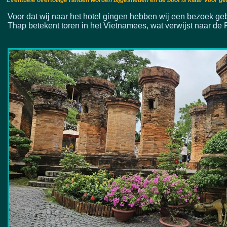
Eventuele overtollige randen worden bijgesneden en de boot is klaar voor ge
Voor dat wij naar het hotel gingen hebben wij een bezoek g
Thap betekent toren in het Vietnamees, wat verwijst naar d