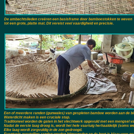
De ambachtslieden creëren een basisframe door bamboestokken te weven
tot een grote, platte mat. Dit vereist veel vaardigheid en precisie.
Een of meerdere randen (gunwales) van gespleten bamboe worden aan de b
Waterdicht maken is een cruciale stap.
Traditioneel worden de gaten in het vlechtwerk opgevuld met een mengsel v
Nadat de eerste laag droog is, wordt het hele vaartuig herhaaldelijk (soms 
Elke laag wordt zorgvuldig in de zon gedroogd.