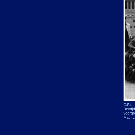
O/B4.
Bevrij
voorgr
Math L